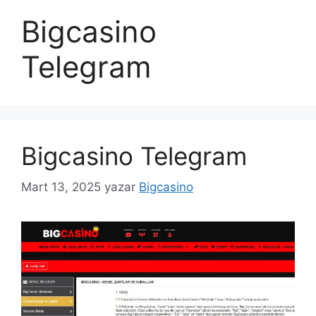
Bigcasino
Telegram
Bigcasino Telegram
Mart 13, 2025
yazar
Bigcasino