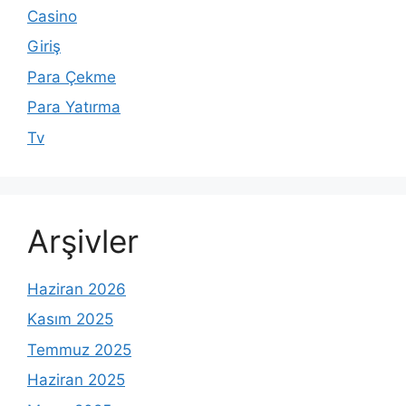
Casino
Giriş
Para Çekme
Para Yatırma
Tv
Arşivler
Haziran 2026
Kasım 2025
Temmuz 2025
Haziran 2025