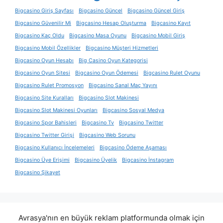
Bigcasino Giriş Sayfası
Bigcasino Güncel
Bigcasino Güncel Giriş
Bigcasino Güvenilir Mi
Bigcasino Hesap Oluşturma
Bigcasino Kayıt
Bigcasino Kaç Oldu
Bigcasino Masa Oyunu
Bigcasino Mobil Giriş
Bigcasino Mobil Özellikler
Bigcasino Müşteri Hizmetleri
Bigcasino Oyun Hesabı
Big Casino Oyun Kategorisi
Bigcasino Oyun Sitesi
Bigcasino Oyun Ödemesi
Bigcasino Rulet Oyunu
Bigcasino Rulet Promosyon
Bigcasino Sanal Maç Yayını
Bigcasino Site Kuralları
Bigcasino Slot Makinesi
Bigcasino Slot Makinesi Oyunları
Bigcasino Sosyal Medya
Bigcasino Spor Bahisleri
Bigcasino Tv
Bigcasino Twitter
Bigcasino Twitter Girişi
Bigcasino Web Sorunu
Bigcasino Kullanıcı İncelemeleri
Bigcasino Ödeme Aşaması
Bigcasino Üye Erişimi
Bigcasino Üyelik
Bigcasino İnstagram
Bigcasino Şikayet
Avrasya'nın en büyük reklam platformunda olmak için