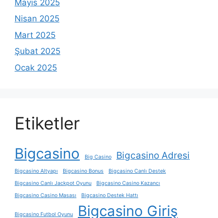
Mayıs 2025
Nisan 2025
Mart 2025
Şubat 2025
Ocak 2025
Etiketler
Bigcasino
Bigcasino Adresi
Big Casino
Bigcasino Altyapı
Bigcasino Bonus
Bigcasino Canlı Destek
Bigcasino Canlı Jackpot Oyunu
Bigcasino Casino Kazancı
Bigcasino Casino Masası
Bigcasino Destek Hattı
Bigcasino Giriş
Bigcasino Futbol Oyunu