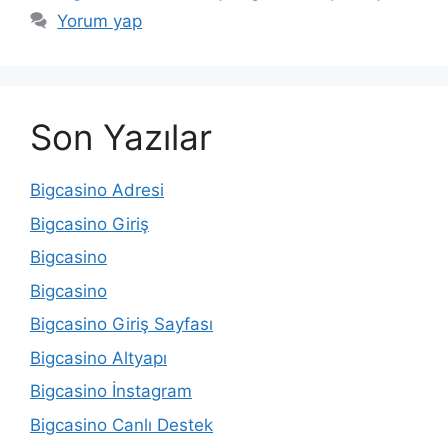
Yorum yap
Son Yazılar
Bigcasino Adresi
Bigcasino Giriş
Bigcasino
Bigcasino
Bigcasino Giriş Sayfası
Bigcasino Altyapı
Bigcasino İnstagram
Bigcasino Canlı Destek