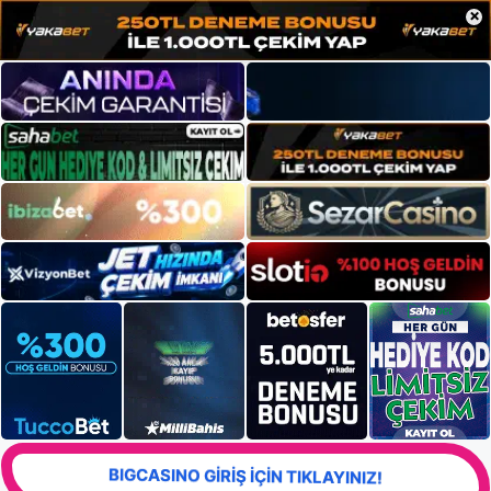
×
BIGCASINO GİRİŞ İÇİN TIKLAYINIZ!