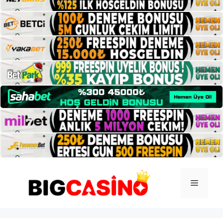
İçeriğe
atla
Menü