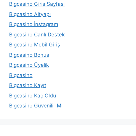
Bigcasino Giriş Sayfası
Bigcasino Altyapı
Bigcasino İnstagram
Bigcasino Canlı Destek
Bigcasino Mobil Giriş
Bigcasino Bonus
Bigcasino Üyelik
Bigcasino
Bigcasino Kayıt
Bigcasino Kaç Oldu
Bigcasino Güvenilir Mi