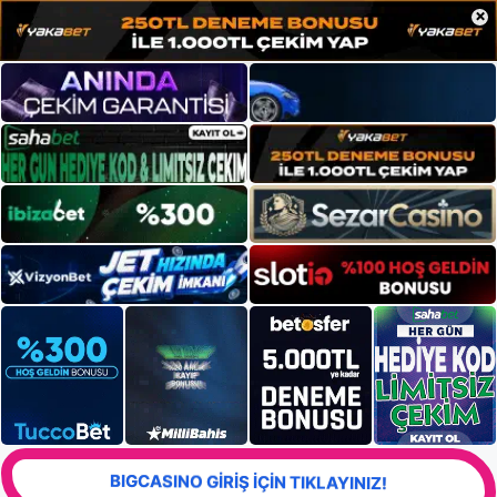
×
BIGCASINO GİRİŞ İÇİN TIKLAYINIZ!