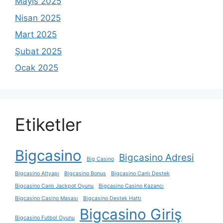
Mayıs 2025
Nisan 2025
Mart 2025
Şubat 2025
Ocak 2025
Etiketler
Bigcasino
Bigcasino Adresi
Big Casino
Bigcasino Altyapı
Bigcasino Bonus
Bigcasino Canlı Destek
Bigcasino Canlı Jackpot Oyunu
Bigcasino Casino Kazancı
Bigcasino Casino Masası
Bigcasino Destek Hattı
Bigcasino Giriş
Bigcasino Futbol Oyunu