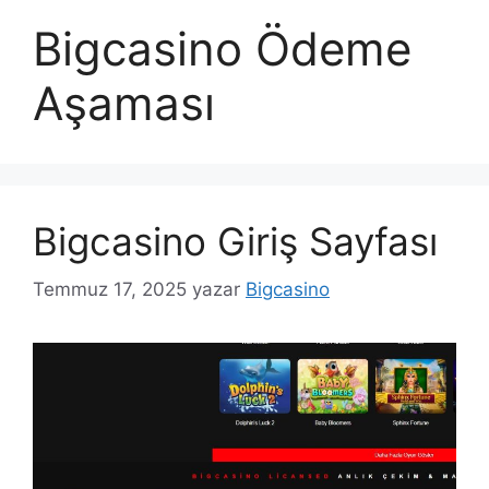
Bigcasino Ödeme
Aşaması
Bigcasino Giriş Sayfası
Temmuz 17, 2025
yazar
Bigcasino