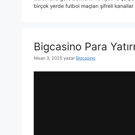
birçok yerde futbol maçları şifreli kanalla
Bigcasino Para Yatı
Nisan 3, 2025
yazar
Bigcasino