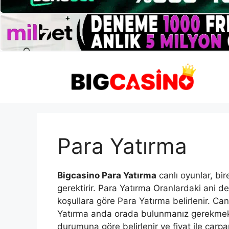
İçeriğe
atla
Para Yatırma
Bigcasino Para Yatırma
canlı oyunlar, bi
gerektirir. Para Yatırma Oranlardaki ani de
koşullara göre Para Yatırma belirlenir. Can
Yatırma anda orada bulunmanız gerekmekt
durumuna göre belirlenir ve fiyat ile çarpan