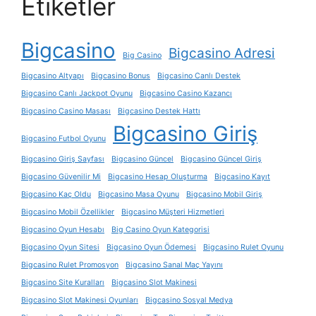
Etiketler
Bigcasino
Bigcasino Adresi
Big Casino
Bigcasino Altyapı
Bigcasino Bonus
Bigcasino Canlı Destek
Bigcasino Canlı Jackpot Oyunu
Bigcasino Casino Kazancı
Bigcasino Casino Masası
Bigcasino Destek Hattı
Bigcasino Giriş
Bigcasino Futbol Oyunu
Bigcasino Giriş Sayfası
Bigcasino Güncel
Bigcasino Güncel Giriş
Bigcasino Güvenilir Mi
Bigcasino Hesap Oluşturma
Bigcasino Kayıt
Bigcasino Kaç Oldu
Bigcasino Masa Oyunu
Bigcasino Mobil Giriş
Bigcasino Mobil Özellikler
Bigcasino Müşteri Hizmetleri
Bigcasino Oyun Hesabı
Big Casino Oyun Kategorisi
Bigcasino Oyun Sitesi
Bigcasino Oyun Ödemesi
Bigcasino Rulet Oyunu
Bigcasino Rulet Promosyon
Bigcasino Sanal Maç Yayını
Bigcasino Site Kuralları
Bigcasino Slot Makinesi
Bigcasino Slot Makinesi Oyunları
Bigcasino Sosyal Medya