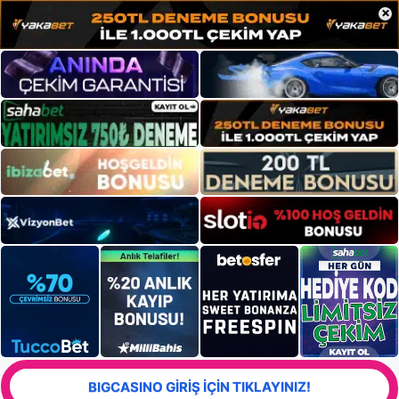
×
BIGCASINO GİRİŞ İÇİN TIKLAYINIZ!