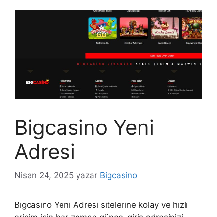
Bigcasino Yeni
Adresi
Nisan 24, 2025
yazar
Bigcasino
Bigcasino Yeni Adresi sitelerine kolay ve hızlı
erişim için her zaman güncel giriş adresinizi