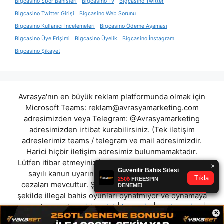
Bigcasino Spor Bahisleri
Bigcasino Tv
Bigcasino Twitter
Bigcasino Twitter Girişi
Bigcasino Web Sorunu
Bigcasino Kullanıcı İncelemeleri
Bigcasino Ödeme Aşaması
Bigcasino Üye Erişimi
Bigcasino Üyelik
Bigcasino İnstagram
Bigcasino Şikayet
Avrasya'nın en büyük reklam platformunda olmak için
Microsoft Teams:
reklam@avrasyamarketing.com
adresimizden veya Telegram: @Avrasyamarketing
adresimizden irtibat kurabilirsiniz. (Tek iletişim
adreslerimiz teams / telegram ve mail adresimizdir.
Harici hiçbir iletişim adresimiz bulunmamaktadır.
Lütfen itibar etmeyiniz.) Türkiye yasalarına göre 7258
sayılı kanun uyarınca yasa dışı bahis oynamanın
cezaları mevcuttur. Şu an bulunduğunuz site hiç bir
şekilde illegal bahis oyunları oynatmıyor ve oynamaya
aracı olmuyordur.
giriswslot
|
kupawin
|
pashacasino
|
×
privebet
|
gamabet
|
betbull
|
girisbasaribet
|
noxwin