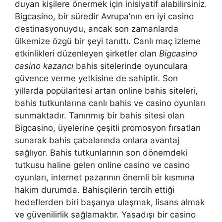
duyan kişilere önermek için inisiyatif alabilirsiniz.
Bigcasino, bir süredir Avrupa’nın en iyi casino
destinasyonuydu, ancak son zamanlarda
ülkemize özgü bir şeyi tanıttı. Canlı maç izleme
etkinlikleri düzenleyen şirketler olan
Bigcasino
casino kazancı
bahis sitelerinde oyunculara
güvence verme yetkisine de sahiptir. Son
yıllarda popülaritesi artan online bahis siteleri,
bahis tutkunlarına canlı bahis ve casino oyunları
sunmaktadır. Tanınmış bir bahis sitesi olan
Bigcasino, üyelerine çeşitli promosyon fırsatları
sunarak bahis çabalarında onlara avantaj
sağlıyor. Bahis tutkunlarının son dönemdeki
tutkusu haline gelen online casino ve casino
oyunları, internet pazarının önemli bir kısmına
hakim durumda. Bahisçilerin tercih ettiği
hedeflerden biri başarıya ulaşmak, lisans almak
ve güvenilirlik sağlamaktır. Yasadışı bir casino