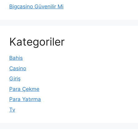
Bigcasino Güvenilir Mi
Kategoriler
Bahis
Casino
Giriş
Para Çekme
Para Yatırma
Tv