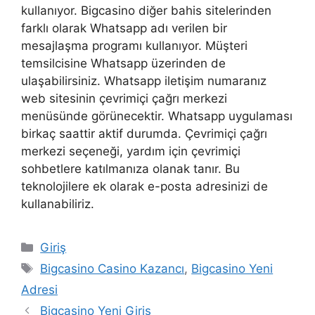
kullanıyor. Bigcasino diğer bahis sitelerinden
farklı olarak Whatsapp adı verilen bir
mesajlaşma programı kullanıyor. Müşteri
temsilcisine Whatsapp üzerinden de
ulaşabilirsiniz. Whatsapp iletişim numaranız
web sitesinin çevrimiçi çağrı merkezi
menüsünde görünecektir. Whatsapp uygulaması
birkaç saattir aktif durumda. Çevrimiçi çağrı
merkezi seçeneği, yardım için çevrimiçi
sohbetlere katılmanıza olanak tanır. Bu
teknolojilere ek olarak e-posta adresinizi de
kullanabiliriz.
Kategoriler
Giriş
Etiketler
Bigcasino Casino Kazancı
,
Bigcasino Yeni
Adresi
Bigcasino Yeni Giriş