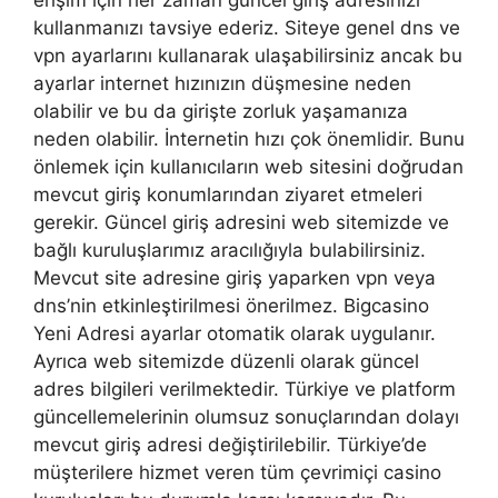
kullanmanızı tavsiye ederiz. Siteye genel dns ve
vpn ayarlarını kullanarak ulaşabilirsiniz ancak bu
ayarlar internet hızınızın düşmesine neden
olabilir ve bu da girişte zorluk yaşamanıza
neden olabilir. İnternetin hızı çok önemlidir. Bunu
önlemek için kullanıcıların web sitesini doğrudan
mevcut giriş konumlarından ziyaret etmeleri
gerekir. Güncel giriş adresini web sitemizde ve
bağlı kuruluşlarımız aracılığıyla bulabilirsiniz.
Mevcut site adresine giriş yaparken vpn veya
dns’nin etkinleştirilmesi önerilmez. Bigcasino
Yeni Adresi ayarlar otomatik olarak uygulanır.
Ayrıca web sitemizde düzenli olarak güncel
adres bilgileri verilmektedir. Türkiye ve platform
güncellemelerinin olumsuz sonuçlarından dolayı
mevcut giriş adresi değiştirilebilir. Türkiye’de
müşterilere hizmet veren tüm çevrimiçi casino