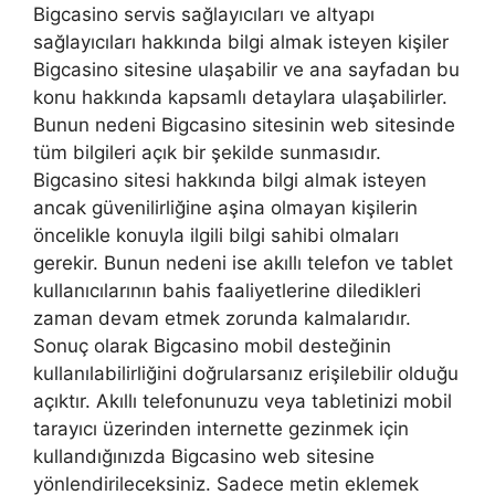
Bigcasino servis sağlayıcıları ve altyapı
sağlayıcıları hakkında bilgi almak isteyen kişiler
Bigcasino sitesine ulaşabilir ve ana sayfadan bu
konu hakkında kapsamlı detaylara ulaşabilirler.
Bunun nedeni Bigcasino sitesinin web sitesinde
tüm bilgileri açık bir şekilde sunmasıdır.
Bigcasino sitesi hakkında bilgi almak isteyen
ancak güvenilirliğine aşina olmayan kişilerin
öncelikle konuyla ilgili bilgi sahibi olmaları
gerekir. Bunun nedeni ise akıllı telefon ve tablet
kullanıcılarının bahis faaliyetlerine diledikleri
zaman devam etmek zorunda kalmalarıdır.
Sonuç olarak Bigcasino mobil desteğinin
kullanılabilirliğini doğrularsanız erişilebilir olduğu
açıktır. Akıllı telefonunuzu veya tabletinizi mobil
tarayıcı üzerinden internette gezinmek için
kullandığınızda Bigcasino web sitesine
yönlendirileceksiniz. Sadece metin eklemek