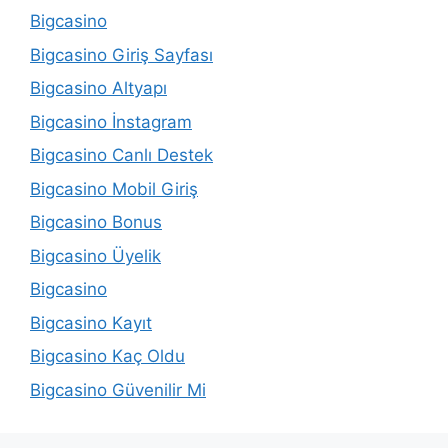
Bigcasino
Bigcasino Giriş Sayfası
Bigcasino Altyapı
Bigcasino İnstagram
Bigcasino Canlı Destek
Bigcasino Mobil Giriş
Bigcasino Bonus
Bigcasino Üyelik
Bigcasino
Bigcasino Kayıt
Bigcasino Kaç Oldu
Bigcasino Güvenilir Mi