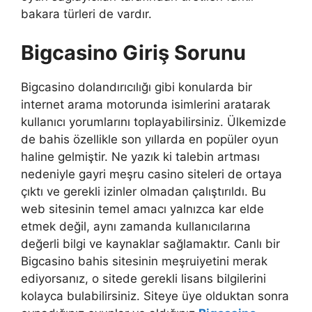
bakara türleri de vardır.
Bigcasino Giriş Sorunu
Bigcasino dolandırıcılığı gibi konularda bir
internet arama motorunda isimlerini aratarak
kullanıcı yorumlarını toplayabilirsiniz. Ülkemizde
de bahis özellikle son yıllarda en popüler oyun
haline gelmiştir. Ne yazık ki talebin artması
nedeniyle gayri meşru casino siteleri de ortaya
çıktı ve gerekli izinler olmadan çalıştırıldı. Bu
web sitesinin temel amacı yalnızca kar elde
etmek değil, aynı zamanda kullanıcılarına
değerli bilgi ve kaynaklar sağlamaktır. Canlı bir
Bigcasino bahis sitesinin meşruiyetini merak
ediyorsanız, o sitede gerekli lisans bilgilerini
kolayca bulabilirsiniz. Siteye üye olduktan sonra