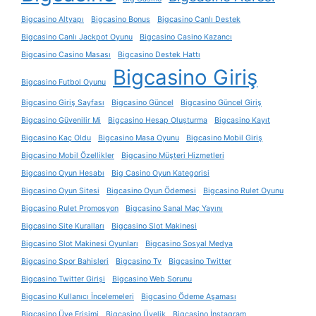
Bigcasino Altyapı
Bigcasino Bonus
Bigcasino Canlı Destek
Bigcasino Canlı Jackpot Oyunu
Bigcasino Casino Kazancı
Bigcasino Casino Masası
Bigcasino Destek Hattı
Bigcasino Giriş
Bigcasino Futbol Oyunu
Bigcasino Giriş Sayfası
Bigcasino Güncel
Bigcasino Güncel Giriş
Bigcasino Güvenilir Mi
Bigcasino Hesap Oluşturma
Bigcasino Kayıt
Bigcasino Kaç Oldu
Bigcasino Masa Oyunu
Bigcasino Mobil Giriş
Bigcasino Mobil Özellikler
Bigcasino Müşteri Hizmetleri
Bigcasino Oyun Hesabı
Big Casino Oyun Kategorisi
Bigcasino Oyun Sitesi
Bigcasino Oyun Ödemesi
Bigcasino Rulet Oyunu
Bigcasino Rulet Promosyon
Bigcasino Sanal Maç Yayını
Bigcasino Site Kuralları
Bigcasino Slot Makinesi
Bigcasino Slot Makinesi Oyunları
Bigcasino Sosyal Medya
Bigcasino Spor Bahisleri
Bigcasino Tv
Bigcasino Twitter
Bigcasino Twitter Girişi
Bigcasino Web Sorunu
Bigcasino Kullanıcı İncelemeleri
Bigcasino Ödeme Aşaması
Bigcasino Üye Erişimi
Bigcasino Üyelik
Bigcasino İnstagram