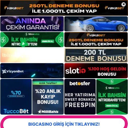
×
BIGCASINO GİRİŞ İÇİN TIKLAYINIZ!